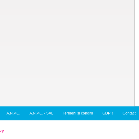
A.N.P.C.
A.N.P.C. - SAL
Termeni și condiții
GDPR
Contact
zy