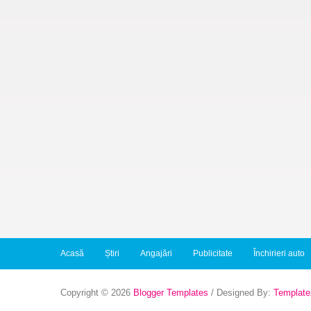
Acasă
Știri
Angajări
Publicitate
Închirieri auto
Copyright ©
2026
Blogger Templates
/ Designed By:
Template