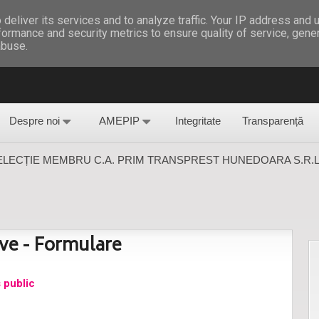
nzări auto
Termeni și condiții
GDPR
Contact
Petiții, Reclamații -
deliver its services and to analyze traffic. Your IP address and 
formance and security metrics to ensure quality of service, gen
abuse.
Despre noi
AMEPIP
Integritate
Transparență
SELECȚIE MEMBRU C.A. PRIM TRANSPREST HUNEDOARA S.R.L
ive - Formulare
 public