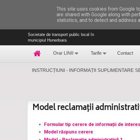
Acasă
Știri
Angajări
Publicitate
Închirieri și Vâ
This site uses cookies from Google to 
are shared with Google along with per
statistics, and to detect and address 
SC PRIM TRANSPREST SRL
Societate de transport public local în
municipiul Hunedoara
Orar LINII
Tarife
Contact
INSTRUCȚIUNI - INFORMAȚII SUPLIMENTARE 
Model reclamații administrat
Formular tip cerere de informații de interes
Model răspuns cerere
Model - Reclamație administrativă 1