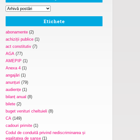
Etichete
abonamente
(2)
achiziții publice
(1)
act constitutiv
(7)
AGA
(77)
AMEPIP
(1)
Anexa 4
(1)
angajări
(1)
anunțuri
(79)
audiențe
(1)
bilanț anual
(8)
bilete
(2)
buget venituri cheltuieli
(8)
CA
(149)
cadouri primite
(1)
Codul de conduită privind nediscriminarea și
egalitatea de șanse
(1)