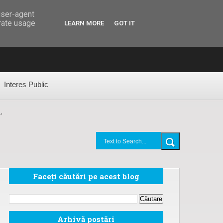
 online
Formular solicitare în baza Legii 544/2001
user-agent
erate usage
LEARN MORE
GOT IT
Interes Public
.
Faceți căutări pe acest blog
Arhivă postări