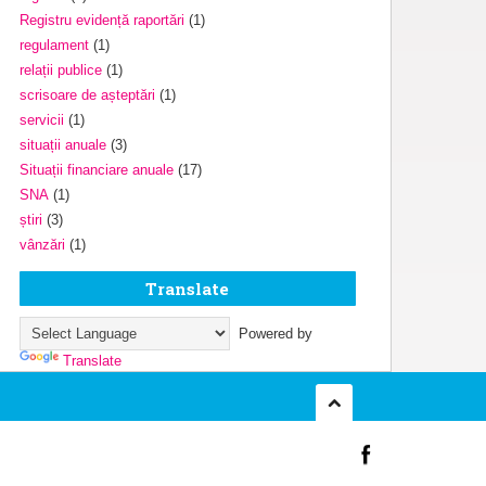
Registru evidență raportări
(1)
regulament
(1)
relații publice
(1)
scrisoare de așteptări
(1)
servicii
(1)
situații anuale
(3)
Situații financiare anuale
(17)
SNA
(1)
știri
(3)
vânzări
(1)
Translate
Powered by
Translate